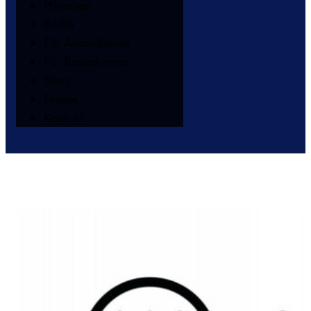
München
Berlin
Für Ausstellende
Für Besuchende
Story
Presse
Kontakt