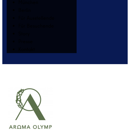
München
Berlin
Für Ausstellende
Für Besuchende
Story
Presse
Kontakt