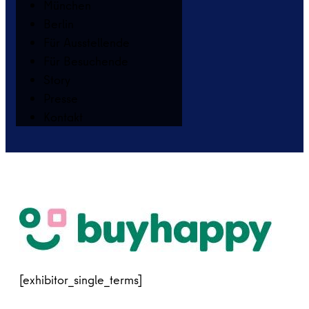
München
Berlin
Für Ausstellende
Für Besuchende
Story
Presse
Kontakt
[exhibitor_single_terms]